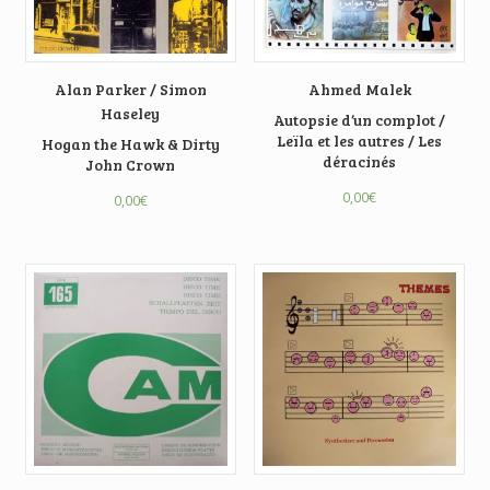
Alan Parker / Simon
Ahmed Malek
Haseley
Autopsie d’un complot /
Leïla et les autres / Les
Hogan the Hawk & Dirty
déracinés
John Crown
0,00
€
0,00
€