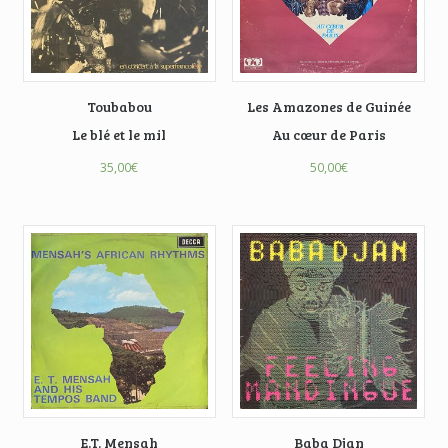
Toubabou
Les Amazones de Guinée
Le blé et le mil
Au cœur de Paris
35,00
€
50,00
€
E.T. Mensah
Baba Djan